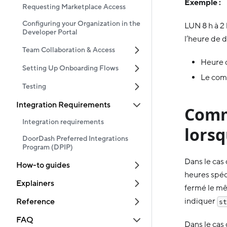
Exemple :
Requesting Marketplace Access
Configuring your Organization in the
LUN 8 h à 2 
Developer Portal
l’heure de 
Team Collaboration & Access
Heure d
Setting Up Onboarding Flows
Le com
Testing
Integration Requirements
Comm
Integration requirements
lors
DoorDash Preferred Integrations
Program (DPIP)
Dans le cas 
How-to guides
heures spéc
Explainers
fermé le mê
indiquer
Reference
st
FAQ
Dans le cas