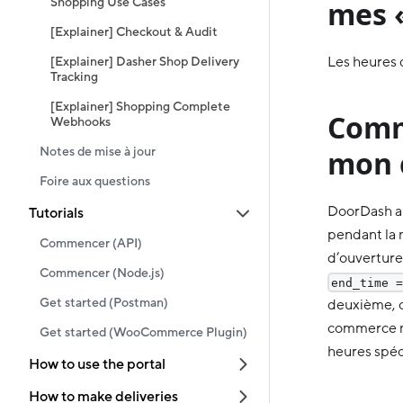
Shopping Use Cases
mes «
[Explainer] Checkout & Audit
Les heures 
[Explainer] Dasher Shop Delivery
Tracking
[Explainer] Shopping Complete
Comme
Webhooks
Notes de mise à jour
mon 
Foire aux questions
DoorDash a 
Tutorials
pendant la 
Commencer (API)
d’ouvertur
Commencer (Node.js)
end_time =
Get started (Postman)
deuxième, c
commerce ne
Get started (WooCommerce Plugin)
heures spéc
How to use the portal
How to make deliveries