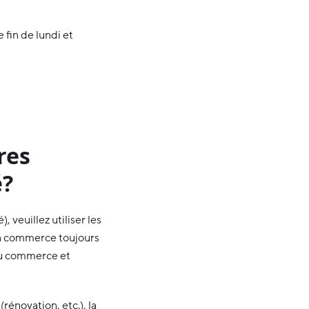
 fin de lundi et
res
é?
 veuillez utiliser les
un commerce toujours
 du commerce et
énovation, etc.), la