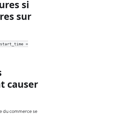
res si
res sur
start_time =
s
t causer
ure du commerce se