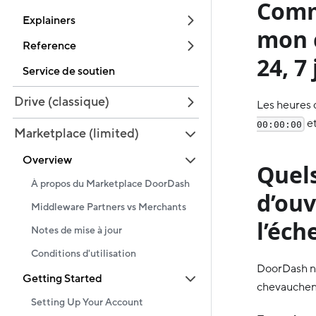
Comm
Explainers
mon 
Reference
24, 7
Service de soutien
Drive (classique)
Les heures
e
00:00:00
Marketplace (limited)
Overview
Quels
À propos du Marketplace DoorDash
d’ou
Middleware Partners vs Merchants
l’éch
Notes de mise à jour
Conditions d'utilisation
DoorDash ne
Getting Started
chevauchent
Setting Up Your Account