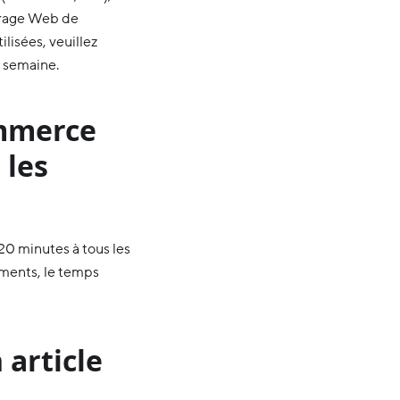
crage Web de
lisées, veuillez
 semaine.
ommerce
 les
20 minutes à tous les
ments, le temps
 article