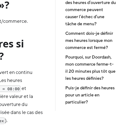
»?
des heures d’ouverture du
commerce peuvent
causer l’échec d’une
ant/commerce.
tâche de menu?
Comment dois-je définir
es si
mes heures lorsque mon
commerce est fermé?
?
Pourquoi, sur Doordash,
mon commerce ferme-t-
il 20 minutes plus tôt que
vert en continu
les heures définies?
Les heures
Puis-je définir des heures
et
 = 08:00
pour un article en
ère valeur et la
particulier?
’ouverture du
isée dans le cas des
).
ex