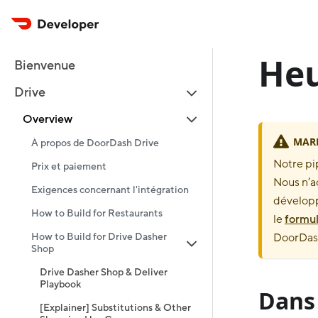
Heu
Bienvenue
Drive
Overview
MARK
À propos de DoorDash Drive
Notre pi
Prix et paiement
Nous n’a
Exigences concernant l'intégration
développ
How to Build for Restaurants
le
formul
How to Build for Drive Dasher
DoorDa
Shop
Drive Dasher Shop & Deliver
Playbook
Dans 
[Explainer] Substitutions & Other