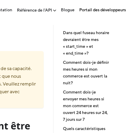
tation
Blogue
Portail des développeurs
Référence de l'API
Dans quel fuseau horaire
devraient être mes
« start_time » et
« end_time »?
Comment dois-je définir
de sa capacité.
mes heures si mon
t que nous
commerce est ouvert la
nuit?
. Veuillez remplir
uer avec
Comment dois-je
envoyer mes heures si
mon commerce est
ouvert 24 heures sur 24,
7 jours sur 7
nt être
Quels caractéristiques