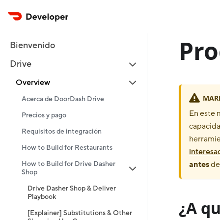
Pro
Bienvenido
Drive
Overview
MARK
Acerca de DoorDash Drive
En este 
Precios y pago
capacida
Requisitos de integración
herramie
How to Build for Restaurants
interesa
How to Build for Drive Dasher
antes
de 
Shop
Drive Dasher Shop & Deliver
Playbook
¿A qu
[Explainer] Substitutions & Other