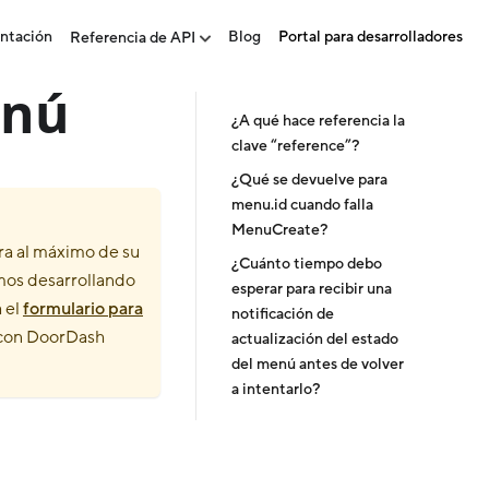
ntación
Blog
Portal para desarrolladores
Referencia de API
enú
¿A qué hace referencia la
clave “reference”?
¿Qué se devuelve para
menu.id cuando falla
MenuCreate?
ra al máximo de su
¿Cuánto tiempo debo
mos desarrollando
esperar para recibir una
 el
formulario para
notificación de
 con DoorDash
actualización del estado
del menú antes de volver
a intentarlo?