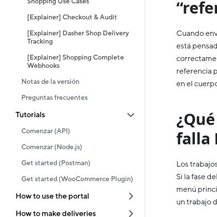
Shopping Use Cases
“refe
[Explainer] Checkout & Audit
Cuando envía
[Explainer] Dasher Shop Delivery
Tracking
está pensad
[Explainer] Shopping Complete
correctamen
Webhooks
referencia 
Notas de la versión
en el cuerpo
Preguntas frecuentes
¿Qué
Tutorials
Comenzar (API)
fall
Comenzar (Node.js)
Get started (Postman)
Los trabajos
Si la fase d
Get started (WooCommerce Plugin)
menú princip
How to use the portal
un trabajo 
How to make deliveries