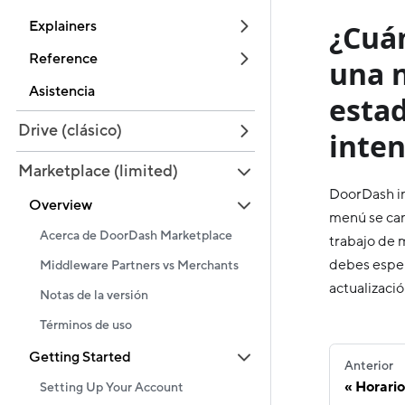
Explainers
¿Cuán
Reference
una n
Asistencia
estad
Drive (clásico)
inten
Marketplace (limited)
DoorDash in
Overview
menú se can
Acerca de DoorDash Marketplace
trabajo de 
debes espera
Middleware Partners vs Merchants
actualizaci
Notas de la versión
Términos de uso
Getting Started
Anterior
Horari
Setting Up Your Account