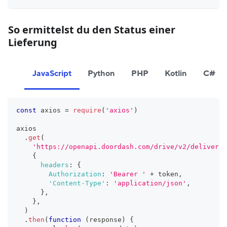
So ermittelst du den Status einer
Lieferung
JavaScript
Python
PHP
Kotlin
C#
const
 axios 
=
require
(
'axios'
)
axios
.
get
(
'https://openapi.doordash.com/drive/v2/deliverie
{
headers
:
{
Authorization
:
'Bearer '
+
 token
,
'Content-Type'
:
'application/json'
,
}
,
}
,
)
.
then
(
function
(
response
)
{