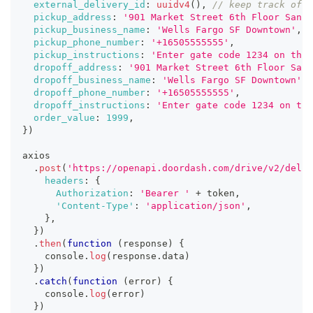
external_delivery_id
:
uuidv4
(
)
,
// keep track of t
pickup_address
:
'901 Market Street 6th Floor San F
pickup_business_name
:
'Wells Fargo SF Downtown'
,
pickup_phone_number
:
'+16505555555'
,
pickup_instructions
:
'Enter gate code 1234 on the 
dropoff_address
:
'901 Market Street 6th Floor San 
dropoff_business_name
:
'Wells Fargo SF Downtown'
,
dropoff_phone_number
:
'+16505555555'
,
dropoff_instructions
:
'Enter gate code 1234 on the
order_value
:
1999
,
}
)
axios
.
post
(
'https://openapi.doordash.com/drive/v2/deliv
headers
:
{
Authorization
:
'Bearer '
+
 token
,
'Content-Type'
:
'application/json'
,
}
,
}
)
.
then
(
function
(
response
)
{
console
.
log
(
response
.
data
)
}
)
.
catch
(
function
(
error
)
{
console
.
log
(
error
)
}
)