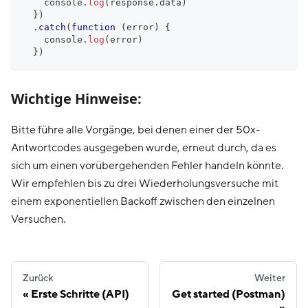
console
.
log
(
response
.
data
)
}
)
.
catch
(
function
(
error
)
{
console
.
log
(
error
)
}
)
Wichtige Hinweise:
Bitte führe alle Vorgänge, bei denen einer der 50x-
Antwortcodes ausgegeben wurde, erneut durch, da es
sich um einen vorübergehenden Fehler handeln könnte.
Wir empfehlen bis zu drei Wiederholungsversuche mit
einem exponentiellen Backoff zwischen den einzelnen
Versuchen.
Zurück
Weiter
Erste Schritte (API)
Get started (Postman)