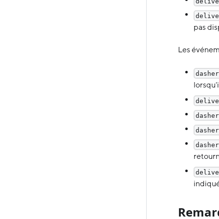
delive
delive
pas dis
Les événeme
dasher
lorsqu
delive
dasher
dasher
dasher
retourn
delive
indiqué
Remarq