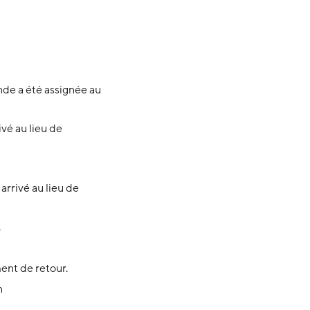
de a été assignée au
ivé au lieu de
 arrivé au lieu de
.
ment de retour.
n