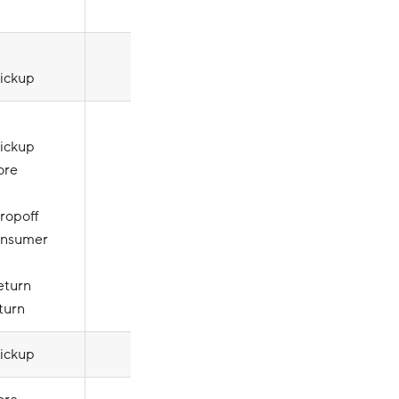
pickup
pickup
ore
ropoff
consumer
eturn
turn
pickup