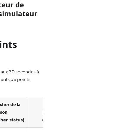
teur de
e simulateur
ints
 aux 30 secondes à
ments de points
sher de la
Données de
ison
l’événement
sher_status)
(event_data)