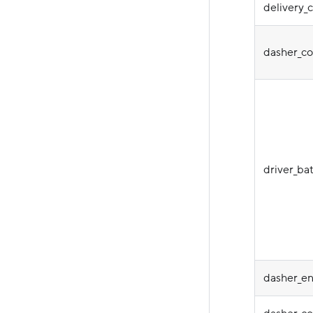
delivery_
dasher_c
driver_ba
dasher_en