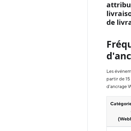
attribu
livrais
de livr
Fréq
d'an
Les événeme
partir de 1
d'ancrage W
Catégori
(Webh