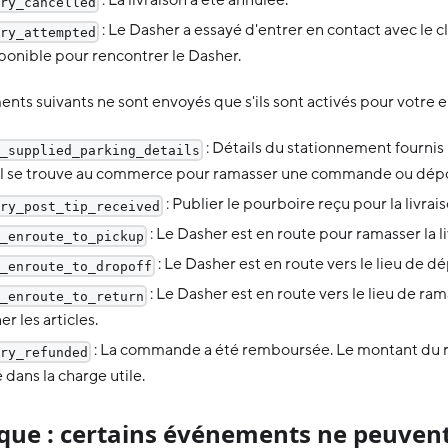
: La livraison a été annulée.
ry_cancelled
: Le Dasher a essayé d'entrer en contact avec le cli
ry_attempted
ponible pour rencontrer le Dasher.
nts suivants ne sont envoyés que s'ils sont activés pour votre e
: Détails du stationnement fournis
_supplied_parking_details
'il se trouve au commerce pour ramasser une commande ou dépo
: Publier le pourboire reçu pour la livrais
ry_post_tip_received
: Le Dasher est en route pour ramasser la li
_enroute_to_pickup
: Le Dasher est en route vers le lieu de dé
_enroute_to_dropoff
: Le Dasher est en route vers le lieu de r
_enroute_to_return
er les articles.
: La commande a été remboursée. Le montant du
ry_refunded
 dans la charge utile.
ue : certains événements ne peuvent