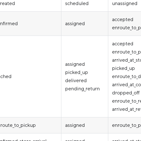
created
scheduled
unassigned
accepted
onfirmed
assigned
enroute_to_
accepted
enroute_to_
arrived_at_st
assigned
picked_up
picked_up
tched
enroute_to_d
delivered
arrived_at_
pending_return
dropped_off
enroute_to_r
arrived_at_re
route_to_pickup
assigned
enroute_to_