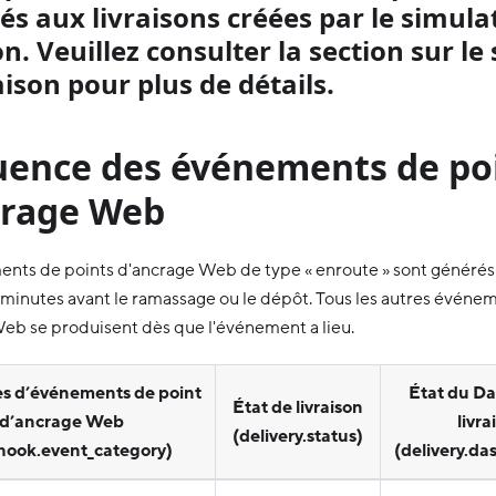
és aux livraisons créées par le simula
on. Veuillez consulter la section sur l
aison pour plus de détails.
uence des événements de po
crage Web
nts de points d'ancrage Web de type « enroute » sont générés
5 minutes avant le ramassage ou le dépôt. Tous les autres événe
eb se produisent dès que l'événement a lieu.
es d’événements de point
État du Da
État de livraison
d’ancrage Web
livra
(delivery.status)
ook.event_category)
(delivery.da