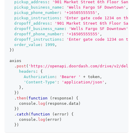
pickup_address
:
'901 Market Street 6th Floor San F
pickup_business_name
:
'Wells Fargo SF Downtown'
,
pickup_phone_number
:
'+16505555555'
,
pickup_instructions
:
'Enter gate code 1234 on the 
dropoff_address
:
'901 Market Street 6th Floor San 
dropoff_business_name
:
'Wells Fargo SF Downtown'
,
dropoff_phone_number
:
'+16505555555'
,
dropoff_instructions
:
'Enter gate code 1234 on the
order_value
:
1999
,
}
)
axios
.
post
(
'https://openapi.doordash.com/drive/v2/deliv
headers
:
{
Authorization
:
'Bearer '
+
 token
,
'Content-Type'
:
'application/json'
,
}
,
}
)
.
then
(
function
(
response
)
{
console
.
log
(
response
.
data
)
}
)
.
catch
(
function
(
error
)
{
console
.
log
(
error
)
}
)