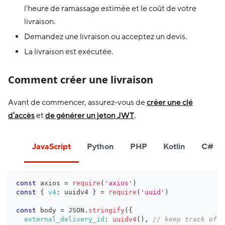
l'heure de ramassage estimée et le coût de votre
livraison.
Demandez une livraison ou acceptez un devis.
La livraison est exécutée.
Comment créer une livraison
Avant de commencer, assurez-vous de
créer une clé
d'accès
et
de générer un jeton JWT
.
JavaScript
Python
PHP
Kotlin
C#
const
 axios 
=
require
(
'axios'
)
const
{
v4
:
 uuidv4 
}
=
require
(
'uuid'
)
const
 body 
=
JSON
.
stringify
(
{
external_delivery_id
:
uuidv4
(
)
,
// keep track of t