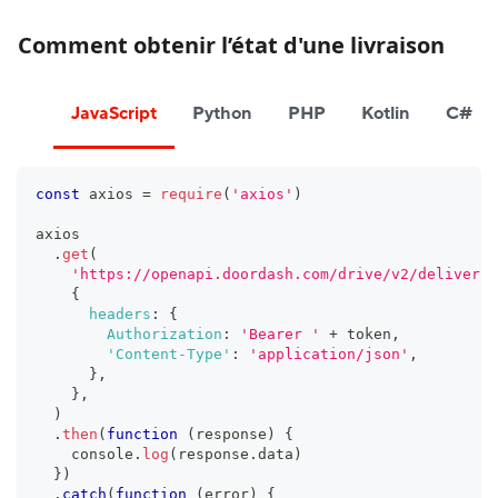
Comment obtenir l’état d'une livraison
JavaScript
Python
PHP
Kotlin
C#
const
 axios 
=
require
(
'axios'
)
axios
.
get
(
'https://openapi.doordash.com/drive/v2/deliverie
{
headers
:
{
Authorization
:
'Bearer '
+
 token
,
'Content-Type'
:
'application/json'
,
}
,
}
,
)
.
then
(
function
(
response
)
{
console
.
log
(
response
.
data
)
}
)
.
catch
(
function
(
error
)
{